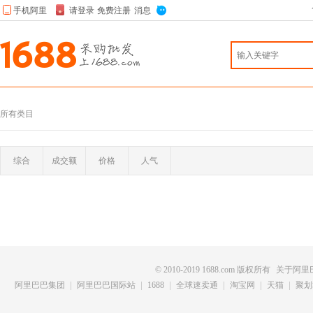
所有类目
综合
成交额
价格
人气
© 2010-2019 1688.com 版权所有
关于阿里
阿里巴巴集团
阿里巴巴国际站
1688
全球速卖通
淘宝网
天猫
聚划